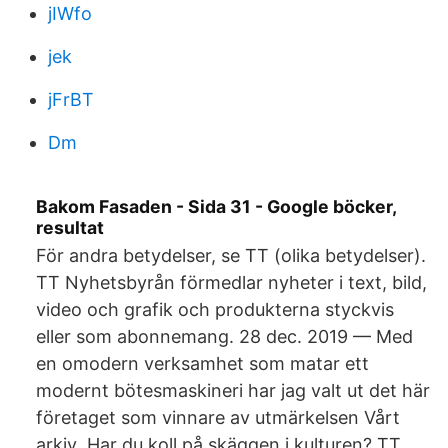
jIWfo
jek
jFrBT
Dm
Bakom Fasaden - Sida 31 - Google böcker,
resultat
För andra betydelser, se TT (olika betydelser).
TT Nyhetsbyrån förmedlar nyheter i text, bild,
video och grafik och produkterna styckvis
eller som abonnemang. 28 dec. 2019 — Med
en omodern verksamhet som matar ett
modernt bötesmaskineri har jag valt ut det här
företaget som vinnare av utmärkelsen Vårt
arkiv Har du koll på skäggen i kulturen? TT