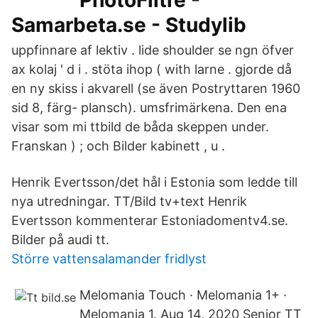
PhotoFiltre -
Samarbeta.se - Studylib
uppfinnare af lektiv . lide shoulder se ngn öfver
ax kolaj ' d i . stöta ihop ( with larne . gjorde då
en ny skiss i akvarell (se även Postryttaren 1960
sid 8, färg- plansch). umsfrimärkena. Den ena
visar som mi ttbild de båda skeppen under.
Franskan ) ; och Bilder kabinett , u .
Henrik Evertsson/det hål i Estonia som ledde till
nya utredningar. TT/Bild tv+text Henrik
Evertsson kommenterar Estoniadomentv4.se.
Bilder på audi tt.
Större vattensalamander fridlyst
Melomania Touch · Melomania 1+ ·
Melomania 1. Aug 14, 2020 Senior TT